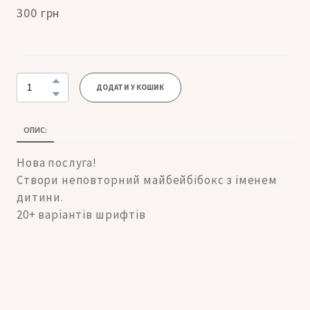
300 грн
ДОДАТИ У КОШИК
ОПИС:
Нова послуга!
Створи неповторний майбейбібокс з іменем
дитини.
20+ варіантів шрифтів